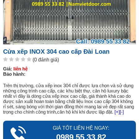
Cửa xếp INOX 304 cao cấp Đài Loan
(0 đánh giá)
Giá:
liên hệ
Bảo hành:
Trên thị trường, cửa xếp inox 304 chỉ được lựa chọn và sử dụng
những công trình cao cấp, các khu biệt thự, căn hộ luxury bậc
nhất vì đây là dòng cửa xếp inox cao cấp, giá thành khá cao do
được sản xuất hoàn toàn bằng chất liệu Inox cao cấp 304 không
rỉ sét, sáng bóng với thời gian đồng thời mang lại vẻ đẹp rất sang
trọng cho chính công trình,căn hộ khi khi được lặp đặt.
[+]
[-]
GIÁ TỐT LIÊN HỆ NGAY:
0989 55 33 82