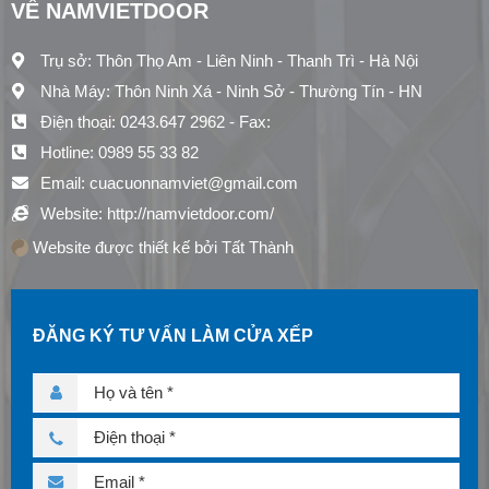
VỀ NAMVIETDOOR
Trụ sở: Thôn Thọ Am - Liên Ninh - Thanh Trì - Hà Nội
Nhà Máy: Thôn Ninh Xá - Ninh Sở - Thường Tín - HN
Điện thoại: 0243.647 2962 - Fax:
Hotline: 0989 55 33 82
Email: cuacuonnamviet@gmail.com
Website: http://namvietdoor.com/
Website được thiết kế bởi Tất Thành
ĐĂNG KÝ TƯ VẤN LÀM CỬA XẾP