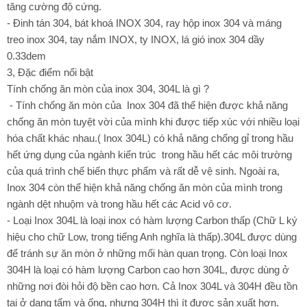
tăng cường độ cứng.
- Đinh tán 304, bát khoá INOX 304, ray hộp inox 304 và máng
treo inox 304, tay nắm INOX, ty INOX, lá gió inox 304 dầy
0.33dem
3, Đặc điểm nổi bật
Tính chống ăn mòn của inox 304, 304L là gì ?
- Tính chống ăn mòn của Inox 304 đã thể hiện được khả năng
chống ăn mòn tuyệt vời của mình khi được tiếp xúc với nhiều loại
hóa chất khác nhau.( Inox 304L) có khả năng chống gỉ trong hầu
hết ứng dụng của ngành kiến trúc trong hầu hết các môi trường
của quá trình chế biến thực phẩm và rất dễ vệ sinh. Ngoài ra,
Inox 304 còn thể hiện khả năng chống ăn mòn của mình trong
ngành dệt nhuộm và trong hầu hết các Acid vô cơ.
- Loại Inox 304L là loại inox có hàm lượng Carbon thấp (Chữ L ký
hiệu cho chữ Low, trong tiếng Anh nghĩa là thấp).304L được dùng
để tránh sự ăn mòn ở những mối hàn quan trọng. Còn loại Inox
304H là loại có hàm lượng Carbon cao hơn 304L, được dùng ở
những nơi đòi hỏi độ bền cao hơn. Cả Inox 304L và 304H đều tồn
tại ở dạng tấm và ống, nhưng 304H thì ít được sản xuất hơn.