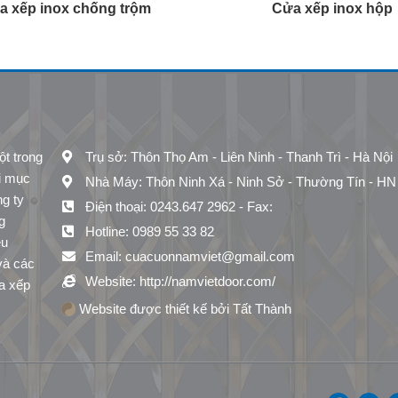
Cửa xếp inox hộp
Cửa xếp U Đúc
 trong
Trụ sở: Thôn Thọ Am - Liên Ninh - Thanh Trì - Hà Nội
ới mục
Nhà Máy: Thôn Ninh Xá - Ninh Sở - Thường Tín - HN
ng ty
Điện thoại: 0243.647 2962 - Fax:
g
Hotline: 0989 55 33 82
ệu
Email: cuacuonnamviet@gmail.com
và các
Website: http://namvietdoor.com/
a xếp
Website được thiết kế bởi Tất Thành