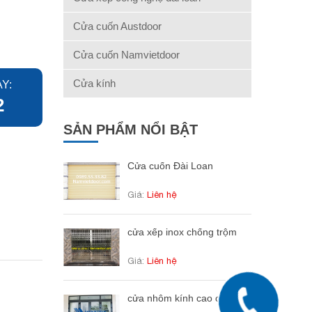
Cửa cuốn Austdoor
Cửa cuốn Namvietdoor
Cửa kính
Y:
2
SẢN PHẨM NỔI BẬT
Cửa cuốn Đài Loan
Giá:
Liên hệ
cửa xếp inox chống trộm
Giá:
Liên hệ
cửa nhôm kính cao cấp