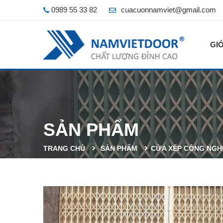
0989 55 33 82
cuacuonnamviet@gmail.com
GIỚ
SẢN PHẨM
TRANG CHỦ
SẢN PHẨM
CỬA XẾP CÔNG NGH