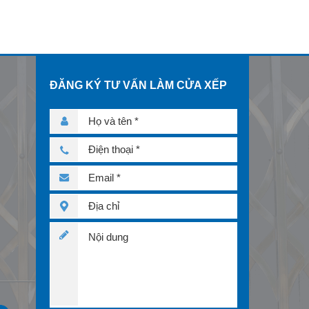
Cửa xếp Chéo Đặc
cử
ĐĂNG KÝ TƯ VẤN LÀM CỬA XẾP