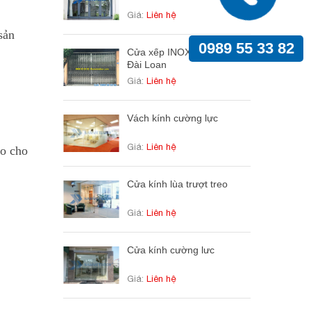
Giá:
Liên hệ
 sản
0989 55 33 82
Cửa xếp INOX 304 cao cấp
Đài Loan
Giá:
Liên hệ
Vách kính cường lực
Giá:
Liên hệ
ạo cho
Cửa kính lùa trượt treo
Giá:
Liên hệ
Cửa kính cường lưc
Giá:
Liên hệ