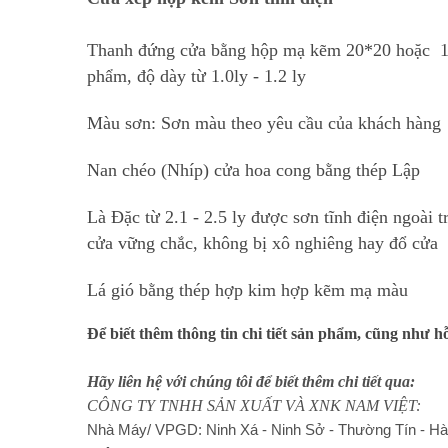
Thanh đứng cửa bằng hộp mạ kẽm 20*20 hoặc
1
phẩm, độ dày từ 1.0ly - 1.2 ly
Màu sơn: Sơn màu theo yêu cầu của khách hàng
Nan chéo (Nhíp) cửa hoa cong bằng thép Lập
Là Đặc từ 2.1 - 2.5 ly được sơn tĩnh điện ngoài
t
cửa vững chắc, không
bị xô nghiêng hay đổ cửa
Lá gió bằng thép hợp kim hợp kẽm mạ màu
Để biết thêm thông tin chi tiết sản phẩm, cũng như h
Hãy liên hệ với chúng tôi để biết thêm chi tiết qua:
CÔNG TY TNHH SẢN XUẤT VÀ XNK NAM VIỆT:
Nhà Máy/ VPGD: Ninh Xá - Ninh Sở - Thường Tín - Hà