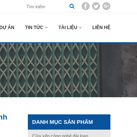
DỰ ÁN
TIN TỨC
TÀI LIỆU
LIÊN HỆ
nh
DANH MỤC SẢN PHẨM
Cửa xếp công nghệ đài loan