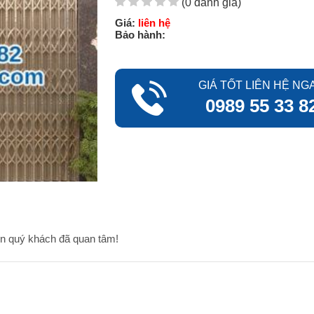
(0 đánh giá)
Giá:
liên hệ
Bảo hành:
GIÁ TỐT LIÊN HỆ NGA
0989 55 33 8
ơn quý khách đã quan tâm!