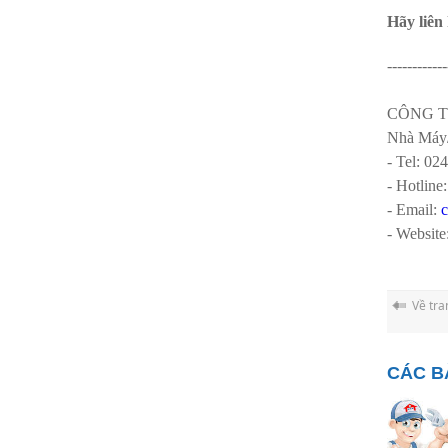
Hãy liên
------------
CÔNG T
Nhà Máy/
- Tel: 02
- Hotline
- Email:
- Website
Về tra
CÁC B