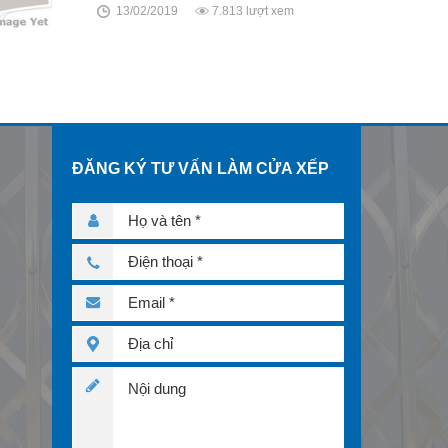
13/02/2019
7.813 lượt xem
ĐĂNG KÝ TƯ VẤN LÀM CỬA XẾP