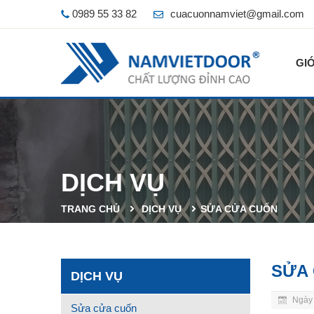
0989 55 33 82
cuacuonnamviet@gmail.com
GIỚ
DỊCH VỤ
TRANG CHỦ
DỊCH VỤ
SỬA CỬA CUỐN
SỬA
DỊCH VỤ
Ngày 
Sửa cửa cuốn