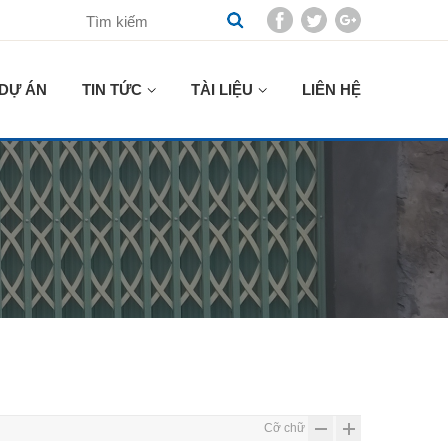
DỰ ÁN
TIN TỨC
TÀI LIỆU
LIÊN HỆ
Cỡ chữ