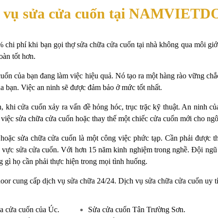
 vụ sửa cửa cuốn tại
NAMVIETD
chi phí khi bạn gọi thợ sửa chữa cửa cuốn tại nhà không qua môi giới
oàn tốt hơn.
uốn của bạn đang làm việc hiệu quả. Nó tạo ra một hàng rào vững chắ
a bạn. Việc an ninh sẽ được đảm bảo ở mức tốt nhất.
, khi cửa cuốn xảy ra vấn đề hỏng hóc, trục trặc kỹ thuật. An ninh củ
 việc sửa chữa cửa cuốn hoặc thay thế một chiếc cửa cuốn mới cho ng
 hoặc
sửa chữa cửa cuốn
là một công việc phức tạp. Cần phải được t
h vực sửa cửa cuốn. Với hơn 15 năm kinh nghiệm trong nghề. Đội ngũ
 gì họ cần phải thực hiện trong mọi tình huống.
or cung cấp dịch vụ sửa chữa 24/24. Dịch vụ sửa chữa cửa cuốn uy tí
a cửa cuốn của Úc.
Sửa cửa cuốn Tân Trường Sơn.