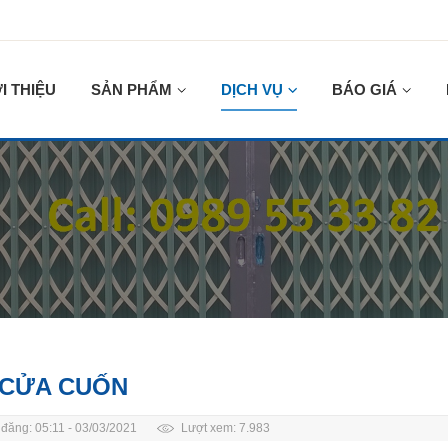
I THIỆU
SẢN PHẨM
DỊCH VỤ
BÁO GIÁ
 CỬA CUỐN
đăng: 05:11 -
03/03/2021
Lượt xem: 7.983