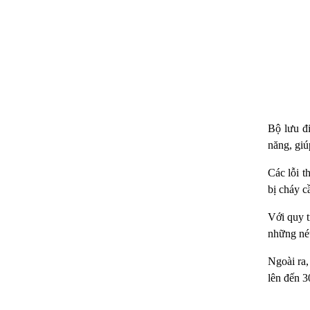
Bộ lưu đi
năng, giú
Các lỗi t
bị cháy c
Với quy t
những né
Ngoài ra,
lên đến 3