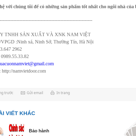
 hệ với chúng tôi để có những sản phẩm tốt nhất cho ngôi nhà của
-------------------------------------------------------------
Y TNHH SẢN XUẤT VÀ XNK NAM VIỆT
VPGD :Ninh xá, Ninh Sở, Thường Tín, Hà Nội
43.647 2962
:
0989.55.33.82
cuacuonnamviet@gmail.com
: http://namvietdoor.com
ng trước
Gửi email
In trang
ÀI VIẾT KHÁC
Bảo hành