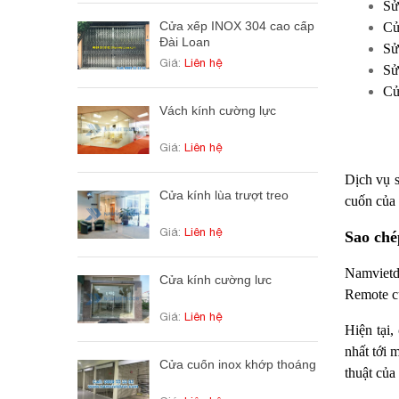
Sử
Cửa xếp INOX 304 cao cấp
Cử
Đài Loan
Sử
Giá:
Liên hệ
Sử
Cử
Vách kính cường lực
Giá:
Liên hệ
Dịch vụ s
Cửa kính lùa trượt treo
cuốn của 
Giá:
Liên hệ
Sao ché
Namvietd
Cửa kính cường lưc
Remote cử
Giá:
Liên hệ
Hiện tại,
nhất tới 
Cửa cuốn inox khớp thoáng
thuật của