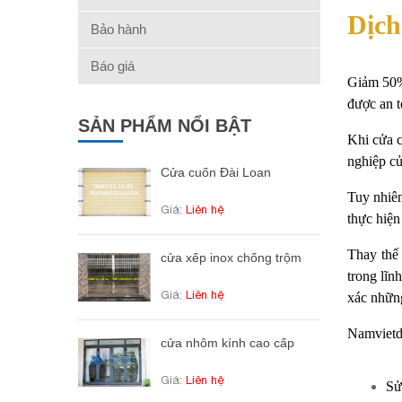
Dịch
Bảo hành
Báo giá
Giảm 50% 
được an t
SẢN PHẨM NỔI BẬT
Khi cửa c
nghiệp củ
Cửa cuốn Đài Loan
Tuy nhiên
Giá:
Liên hệ
thực hiện
Thay thế
cửa xếp inox chống trộm
trong lĩn
Giá:
Liên hệ
xác những
Namvietdo
cửa nhôm kính cao cấp
Giá:
Liên hệ
Sử