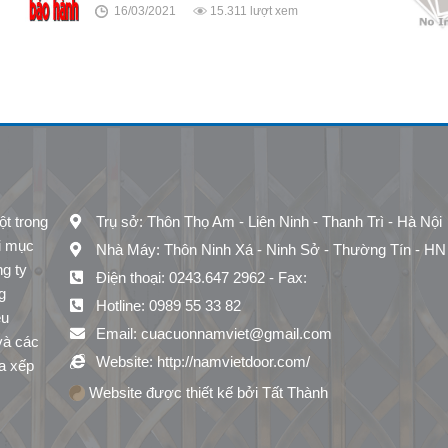
16/03/2021
15.311 lượt xem
 trong
Trụ sở: Thôn Thọ Am - Liên Ninh - Thanh Trì - Hà Nội
ới mục
Nhà Máy: Thôn Ninh Xá - Ninh Sở - Thường Tín - HN
ng ty
Điện thoại: 0243.647 2962 - Fax:
g
Hotline: 0989 55 33 82
ệu
Email: cuacuonnamviet@gmail.com
và các
Website: http://namvietdoor.com/
a xếp
Website được thiết kế bởi Tất Thành