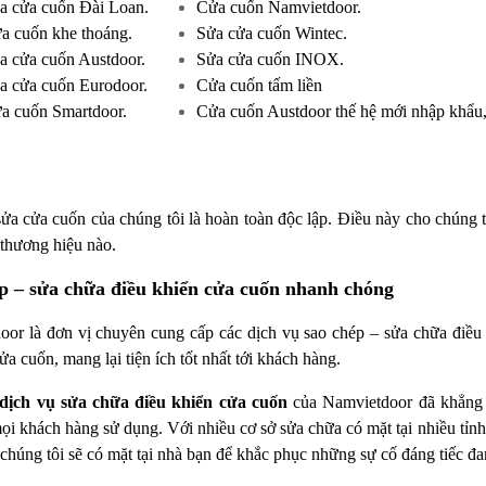
a cửa cuốn Đài Loan.
Cửa cuốn Namvietdoor.
a cuốn khe thoáng.
Sửa cửa cuốn Wintec.
a cửa cuốn Austdoor.
Sửa cửa cuốn INOX.
a cửa cuốn Eurodoor.
Cửa cuốn tấm liền
a cuốn Smartdoor.
Cửa cuốn Austdoor thế hệ mới nhập khẩu,
ửa cửa cuốn của chúng tôi là hoàn toàn độc lập. Điều này cho chúng t
thương hiệu nào.
p – sửa chữa điều khiển cửa cuốn nhanh chóng
oor là đơn vị chuyên cung cấp các dịch vụ sao chép – sửa chữa điề
a cuốn, mang lại tiện ích tốt nhất tới khách hàng.
dịch vụ sửa chữa điều khiển cửa cuốn
của Namvietdoor đã khẳng đ
mọi khách hàng sử dụng. Với nhiều cơ sở sửa chữa có mặt tại nhiều tỉnh 
 chúng tôi sẽ có mặt tại nhà bạn để khắc phục những sự cố đáng tiếc đ